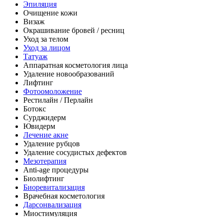
Эпиляция
Очищение кожи
Визаж
Окрашивание бровей / ресниц
Уход за телом
Уход за лицом
Татуаж
Аппаратная косметология лица
Удаление новообразований
Лифтинг
Фотоомоложение
Рестилайн / Перлайн
Ботокс
Сурджидерм
Ювидерм
Лечение акне
Удаление рубцов
Удаление сосудистых дефектов
Мезотерапия
Anti-age процедуры
Биолифтинг
Биоревитализация
Врачебная косметология
Дарсонвализация
Миостимуляция