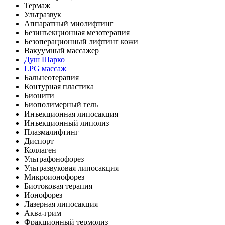
Термаж
Ультразвук
Аппаратный миолифтинг
Безинъекционная мезотерапия
Безоперационный лифтинг кожи
Вакуумный массажер
Душ Шарко
LPG массаж
Бальнеотерапия
Контурная пластика
Бионити
Биополимерный гель
Инъекционная липосакция
Инъекционный липолиз
Плазмалифтинг
Диспорт
Коллаген
Ультрафонофорез
Ультразвуковая липосакция
Микроионофорез
Биотоковая терапия
Ионофорез
Лазерная липосакция
Аква-грим
Фракционный термолиз