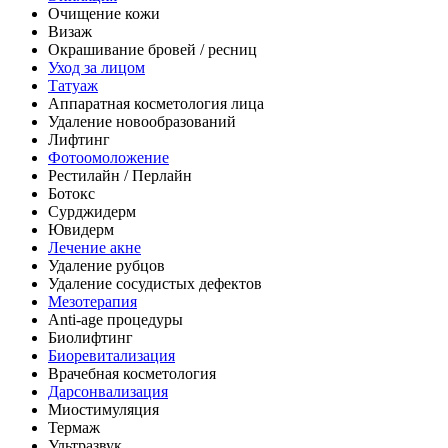
Очищение кожи
Визаж
Окрашивание бровей / ресниц
Уход за лицом
Татуаж
Аппаратная косметология лица
Удаление новообразований
Лифтинг
Фотоомоложение
Рестилайн / Перлайн
Ботокс
Сурджидерм
Ювидерм
Лечение акне
Удаление рубцов
Удаление сосудистых дефектов
Мезотерапия
Anti-age процедуры
Биолифтинг
Биоревитализация
Врачебная косметология
Дарсонвализация
Миостимуляция
Термаж
Ультразвук