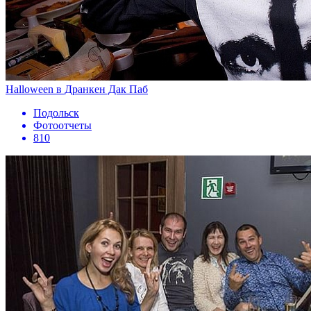
Halloween в Дранкен Дак Паб
Подольск
Фотоотчеты
810