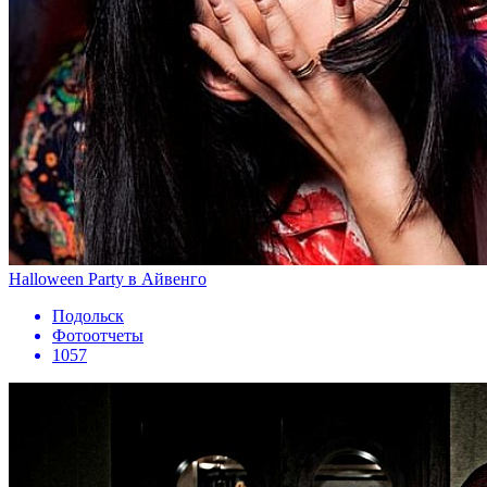
Halloween Party в Айвенго
Подольск
Фотоотчеты
1057