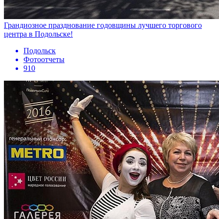
Грандиозное празднование годовщины лучшего торгового
центра в Подольске!
Подольск
Фотоотчеты
910