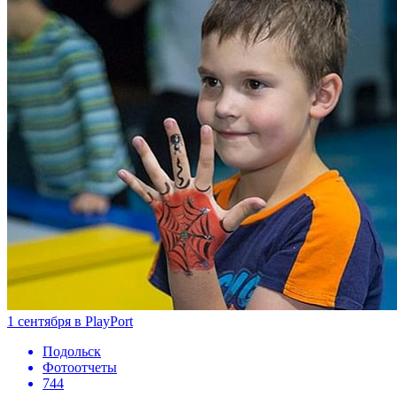
1 сентября в PlayPort
Подольск
Фотоотчеты
744