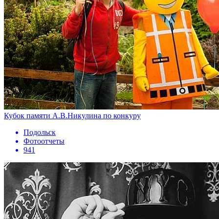
Кубок памяти А.В.Никулина по конкуру
Подольск
Фотоотчеты
941