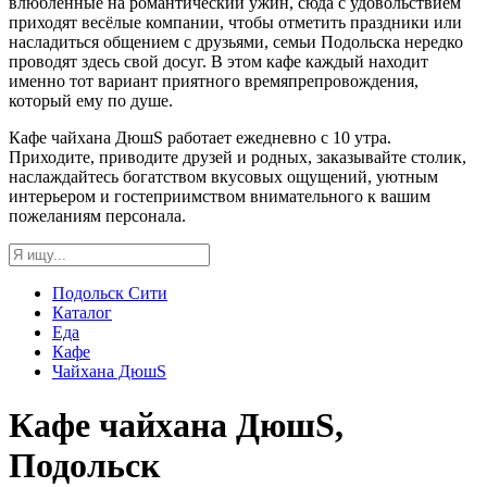
влюбленные на романтический ужин, сюда с удовольствием
приходят весёлые компании, чтобы отметить праздники или
насладиться общением с друзьями, семьи Подольска нередко
проводят здесь свой досуг. В этом кафе каждый находит
именно тот вариант приятного времяпрепровождения,
который ему по душе.
Кафе чайхана ДюшS работает ежедневно с 10 утра.
Приходите, приводите друзей и родных, заказывайте столик,
наслаждайтесь богатством вкусовых ощущений, уютным
интерьером и гостеприимством внимательного к вашим
пожеланиям персонала.
Подольск Сити
Каталог
Еда
Кафе
Чайхана ДюшS
Кафе чайхана ДюшS,
Подольск