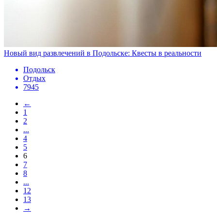
Новый вид развлечений в Подольске: Квесты в реальности
Подольск
Отдых
7945
←
1
2
...
4
5
6
7
8
...
12
13
→