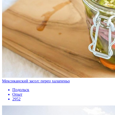
Мексиканский засол: перец халапеньо
Подольск
Опыт
2952