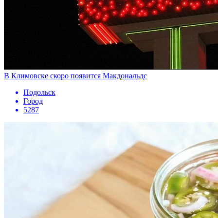
В Климовске скоро появится Макдональдс
Подольск
Город
5287