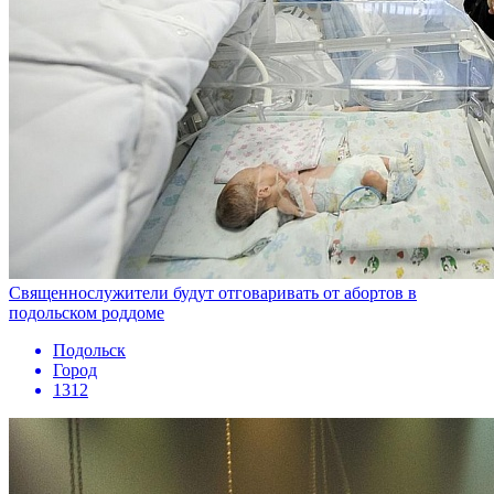
Священнослужители будут отговаривать от абортов в
подольском роддоме
Подольск
Город
1312