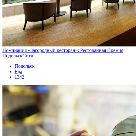
Номинация «Загородный ресторан»: Ресторанная Премия
ПодольскСити.
Подольск
Еда
1342