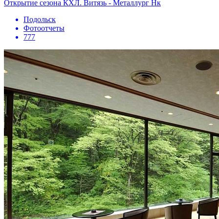
Открытие сезона КХЛ. Витязь - Металлург Нк
Подольск
Фотоотчеты
777