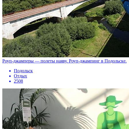
Роуп-джамперы — полеты наяву. Роуп-джампинг в Подольске.
Подольск
Отдых
2508