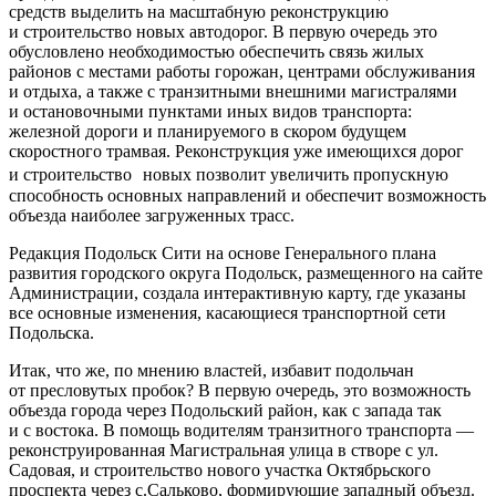
средств выделить на масштабную реконструкцию
и строительство новых автодорог. В первую очередь это
обусловлено необходимостью обеспечить связь жилых
районов с местами работы горожан, центрами обслуживания
и отдыха, а также с транзитными внешними магистралями
и остановочными пунктами иных видов транспорта:
железной дороги и планируемого в скором будущем
скоростного трамвая. Реконструкция уже имеющихся дорог
и строительство новых позволит увеличить пропускную
способность основных направлений и обеспечит возможность
объезда наиболее загруженных трасс.
Редакция Подольск Сити на основе Генерального плана
развития городского округа Подольск, размещенного на сайте
Администрации, создала интерактивную карту, где указаны
все основные изменения, касающиеся транспортной сети
Подольска.
Итак, что же, по мнению властей, избавит подольчан
от пресловутых пробок? В первую очередь, это возможность
объезда города через Подольский район, как с запада так
и с востока. В помощь водителям транзитного транспорта —
реконструированная Магистральная улица в створе с ул.
Садовая, и строительство нового участка Октябрьского
проспекта через с.Сальково, формирующие западный объезд.