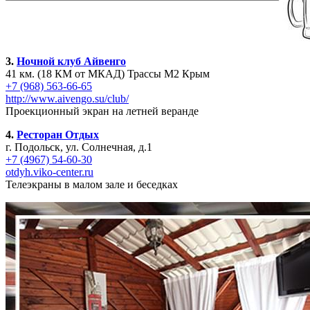
3.
Ночной клуб Айвенго
41 км. (18 КМ от МКАД) Трассы М2 Крым
+7 (968) 563-66-65
http://www.aivengo.su/club/
Проекционный экран на летней веранде
4.
Ресторан Отдых
г. Подольск, ул. Солнечная, д.1
+7 (4967) 54-60-30
otdyh.viko-center.ru
Телеэкраны в малом зале и беседках