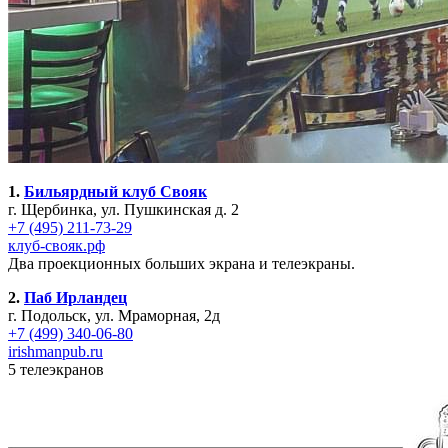
1.
Бильярдный клуб Свояк
г. Щербинка, ул. Пушкинская д. 2
+7 (495) 211-73-29
клуб-свояк.рф
Два проекционных больших экрана и телеэкраны.
2.
Паб Ирландец
г. Подольск, ул. Мраморная, 2д
+7 (499) 340-06-80
irishmanpub.ru
5 телеэкранов