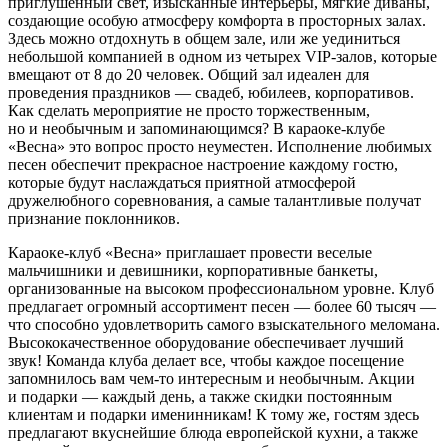
приглушенный свет, изысканные интерьеры, мягкие диваны,
создающие особую атмосферу комфорта в просторных залах.
Здесь можно отдохнуть в общем зале, или же уединиться
небольшой компанией в одном из четырех VIP-залов, которые
вмещают от 8 до 20 человек. Общий зал идеален для
проведения праздников — свадеб, юбилеев, корпоративов.
Как сделать мероприятие не просто торжественным,
но и необычным и запоминающимся? В караоке-клубе
«Весна» это вопрос просто неуместен. Исполнение любимых
песен обеспечит прекрасное настроение каждому гостю,
которые будут наслаждаться приятной атмосферой
дружелюбного соревнования, а самые талантливые получат
признание поклонников.
Караоке-клуб «Весна» приглашает провести веселые
мальчишники и девишники, корпоративные банкеты,
организованные на высоком профессиональном уровне. Клуб
предлагает огромный ассортимент песен — более 60 тысяч —
что способно удовлетворить самого взыскательного меломана.
Высококачественное оборудование обеспечивает лучший
звук! Команда клуба делает все, чтобы каждое посещение
запомнилось вам чем-то интересным и необычным. Акции
и подарки — каждый день, а также скидки постоянным
клиентам и подарки именинникам! К тому же, гостям здесь
предлагают вкуснейшие блюда европейской кухни, а также