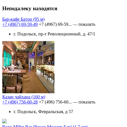
Неподалеку находятся
Бар-кафе Батон
(95 м)
+7 (4967) 69-59-49
+7 (4967) 69-59...
— показать
г. Подольск, пр-т Революционный, д. 47/1
Казан чайхана
(160 м)
+7 (496) 756-60-28
+7 (496) 756-60...
— показать
г. Подольск, Февральская, д 57
Roxy Miller Bar (Рокси Миллер Бар)
(1.7 км)