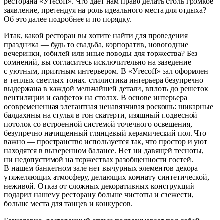
ресторана «Утесoff». Что дает нам право делать столь громкое
заявление, претендуя на роль идеального места для отдыха?
Об это далее подробнее и по порядку.
Итак, какой ресторан вы хотите найти для проведения
праздника — будь то свадьба, корпоратив, новогодние
вечеринки, юбилей или иные поводы для торжества? Без
сомнений, вы согласитесь исключительно на заведение
с уютным, приятным интерьером. В «Утесoff» зал оформлен
в теплых светлых тонах, стилистика интерьера безупречно
выдержана в каждой мельчайшей детали, вплоть до решеток
вентиляции и салфеток на столах. В основе интерьера
осовремененная элегантная ненавязчивая роскошь: шикарные
балдахины на стулья в тон скатерти, изящный подвесной
потолок со встроенной системой точечного освещения,
безупречно начищенный глянцевый керамический пол. Что
важно — пространство используется так, что простор и уют
находятся в выверенном балансе. Нет ни давящей тесноты,
ни недопустимой на торжествах разобщенности гостей.
В нашем банкетном зале нет вычурных элементов декора —
утяжеляющих атмосферу, делающих комнату синтетической,
неживой. Отказ от сложных декоративных конструкций
подарил нашему ресторану больше чистоты и свежести,
больше места для танцев и конкурсов.