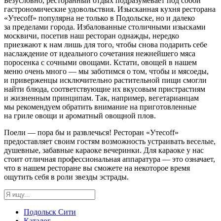
Безусловно, ресторанный отдых подразумевает под собой
гастрономические удовольствия. Изысканная кухня ресторана
«Утесoff» популярна не только в Подольске, но и далеко
за пределами города. Избалованные столичными изысками
москвичи, посетив наш ресторан однажды, нередко
приезжают к нам лишь для того, чтобы снова подарить себе
наслаждение от идеального сочетания нежнейшего мяса
поросенка с сочными овощами. Кстати, овощей в нашем
меню очень много — мы заботимся о том, чтобы и мясоеды,
и приверженцы исключительно растительной пищи смогли
найти блюда, соответствующие их вкусовым пристрастиям
и жизненным принципам. Так, например, вегетарианцам
мы рекомендуем обратить внимание на приготовленные
на гриле овощи и ароматный овощной плов.
Поели — пора бы и развлечься! Ресторан «Утесoff»
предоставляет своим гостям возможность устраивать веселые,
душевные, забавные караоке вечеринки. Для караоке у нас
стоит отличная профессиональная аппаратура — это означает,
что в нашем ресторане вы сможете на некоторое время
ощутить себя в роли звезды эстрады.
Подольск Сити
Каталог