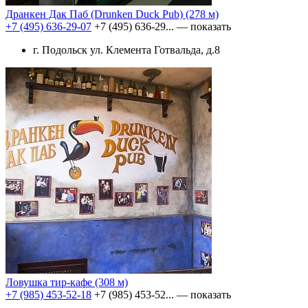
Дранкен Дак Паб (Drunken Duck Pub)
(278 м)
+7 (495) 636-29-07
+7 (495) 636-29...
— показать
г. Подольск ул. Клемента Готвальда, д.8
Ловушка тир-кафе
(308 м)
+7 (985) 453-52-18
+7 (985) 453-52...
— показать