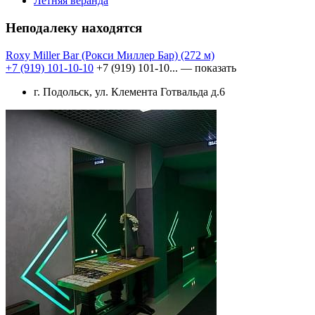
Летняя веранда
Неподалеку находятся
Roxy Miller Bar (Рокси Миллер Бар)
(272 м)
+7 (919) 101-10-10
+7 (919) 101-10...
— показать
г. Подольск, ул. Клемента Готвальда д.6