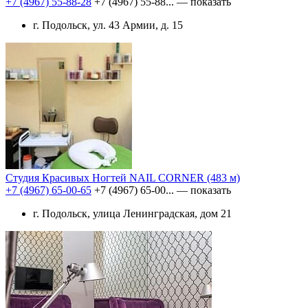
+7 (4967) 55-88-28
+7 (4967) 55-88...
— показать
г. Подольск, ул. 43 Армии, д. 15
Студия Красивых Ногтей NAIL CORNER
(483 м)
+7 (4967) 65-00-65
+7 (4967) 65-00...
— показать
г. Подольск, улица Ленинградская, дом 21