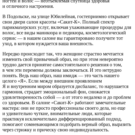
ногтей и волос — неотъемлемая спутница здоровья
и отличного настроения.
В Подольске, на улице Юбилейная, гостеприимно открывает
свои двери салон красоты
«Сакит-К»
. Полный спектр
парикмахерских услуг, включая ухаживающие процедуры для
волос, все виды маникюра и педикюра, косметологический
сервис — в нашем салоне вы гарантировано получите тот
уход, в котором нуждается ваша внешность.
Нередко происходит так, что женщине страстно мечтается
изменить свой привычный образ, но при этом невероятно
трудно дается принятие самостоятельного решения о том,
в чем эти перемены должны заключаться. И это нетрудно
понять. Ведь наш образ, наш имидж — это часть нашего
целого «Я». Если между внешним проявлением
Я и внутренним миром образуется дисбаланс, то нарушается
гармония, страдает эмоциональный фон, снижается
удовлетворенность собой — а от этого недалеко и до проблем
со здоровьем. В салоне
«Сакит-К»
работают замечательные
мастера: они не просто профессионалы своего дела, но еще
и удивительно чуткие, внимательные люди, которые
практикуя исключительно дифференцированный подход,
помогают сомневающимся подобрать верный образ, выразить
через стрижку и прическу свою индивидуальность.