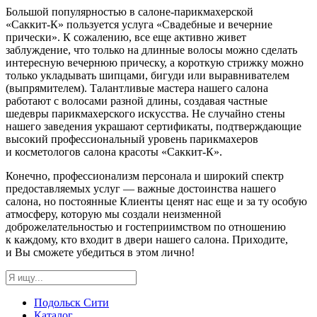
Большой популярностью в
салоне-парикмахерской
«Саккит-К»
пользуется услуга «Свадебные и вечерние
прически». К сожалению, все еще активно живет
заблуждение, что только на длинные волосы можно сделать
интересную вечернюю прическу, а короткую стрижку можно
только укладывать шипцами, бигуди или выравнивателем
(выпрямителем). Талантливые мастера нашего салона
работают с волосами разной длины, создавая частные
шедевры парикмахерского искусства. Не случайно стены
нашего заведения украшают сертификаты, подтверждающие
высокий профессиональный уровень парикмахеров
и косметологов салона красоты
«Саккит-К»
.
Конечно, профессионализм персонала и широкий спектр
предоставляемых услуг — важные достоинства нашего
салона, но постоянные Клиенты ценят нас еще и за ту особую
атмосферу, которую мы создали неизменной
доброжелательностью и гостеприимством по отношению
к каждому, кто входит в двери нашего салона. Приходите,
и Вы сможете убедиться в этом лично!
Подольск Сити
Каталог