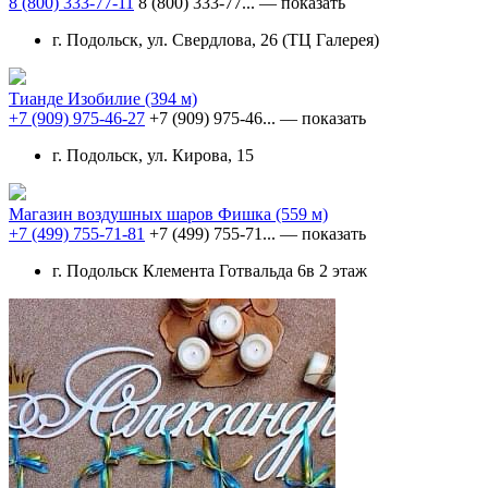
8 (800) 333-77-11
8 (800) 333-77...
— показать
г. Подольск, ул. Свердлова, 26 (ТЦ Галерея)
Тианде Изобилие
(394 м)
+7 (909) 975-46-27
+7 (909) 975-46...
— показать
г. Подольск, ул. Кирова, 15
Магазин воздушных шаров Фишка
(559 м)
+7 (499) 755-71-81
+7 (499) 755-71...
— показать
г. Подольск Клемента Готвальда 6в 2 этаж