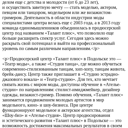
делом еще с детства и молодости (от 6 до 23 лет),
и осуществить заветную мечту — стать моделью, актером,
певцом или танцором, модельером или же визажистом-
гримером. Деятельность в области индустрии моды
специалистами центра велась еще с 2003 года, а в 2013 году
команда единомышленников объединилась в продюсерский
центр под названием «Талант плюс», что позволило еще
больше расширить спектр услуг. Сегодня здесь можно
раскрыть свой потенциал и выйти на профессиональный
уровень по самым различным направлениям.</p>
<p>Продюсерский центр «Талант плюс» в Подольске это —
«Театр моды», а также «Студия танца», где можно обучиться
современно-стилизованным танцам, хип-хопу, танцам живота,
брейк-дансу. Центр также приглашает в «Студию эстрадно-
джазового вокала» и «Театр-студию». Для тех, кто мечтает
связать жизнь с миром моды, доступны обучение в «Ателье-
студии» по направлениям: стилист-имиджмейкер, дизайнер
одежды, визажист-гример. Помимо обучения, «Талант плюс»
занимается продвижением молодых артистов в мир
модельного, кино- и шоу-бизнеса. При центре
функционируют модельное и актерское агентства, отдел
«Шоу-биз» и «Ателье-студия». Центр продюсирования
и эстетического развития «Талант плюс» в Подольске — это
возможность достижения максимальных результатов в своем