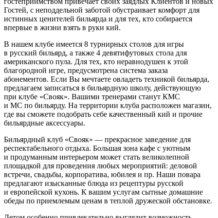
гостеприимством привечает своих заядлых Клиентов и новых
Гостей, с неподдельной заботой обустраивает комфорт для
истинных ценителей бильярда и для тех, кто собирается
впервые в жизни взять в руки кий.
В нашем клубе имеется 8 турнирных столов для игры
в русский бильярд, а также 4 девятифутовых стола для
американского пула. Для тех, кто неравнодушен к этой
благородной игре, предусмотрена система заказа
абонементов. Если Вы мечтаете овладеть техникой бильярда,
предлагаем записаться в бильярдную школу, действующую
при клубе «Свояк». Вашими тренерами станут КМС
и МС по бильярду. На территории клуба расположен магазин,
где вы сможете подобрать себе качественный кий и прочие
бильярдные аксессуары.
Бильярдный клуб «Свояк» — прекрасное заведение для
респектабельного отдыха. Большая зона кафе с уютным
и продуманным интерьером может стать великолепной
площадкой для проведения любых мероприятий: деловой
встречи, свадьбы, корпоратива, юбилея и пр. Наши повара
предлагают изысканные блюда из рецептуры русской
и европейской кухонь. К вашим услугам сытные домашние
обеды по приемлемым ценам в теплой дружеской обстановке.
Летом особенно привлекательно выглядит возможность