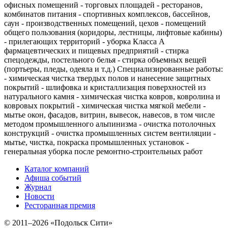
офисных помещений - торговых площадей - ресторанов,
комбинатов питания - спортивных комплексов, бассейнов,
саун - производственных помещений, цехов - помещений
общего пользования (коридоры, лестницы, лифтовые кабины)
- прилегающих территорий - уборка Класса А
фармацевтических и пищевых предприятий - стирка
спецодежды, постельного белья - стирка объемных вещей
(портьеры, пледы, одеяла и т.д.) Специализированные работы:
- химическая чистка твердых полов и нанесение защитных
покрытий - шлифовка и кристаллизация поверхностей из
натурального камня - химическая чистка ковров, ковролина и
ковровых покрытий - химическая чистка мягкой мебели -
мытье окон, фасадов, витрин, вывесок, навесов, в том числе
методом промышленного альпинизма - очистка потолочных
конструкций - очистка промышленных систем вентиляции -
мытье, чистка, покраска промышленных установок -
генеральная уборка после ремонтно-строительных работ
Каталог компаний
Афиша событий
Журнал
Новости
Ресторанная премия
© 2011–2026 «Подольск Сити»