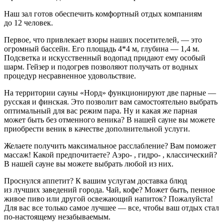
Наш зал готов обеспечить комфортный отдых компаниям
до 12 человек.
Первое, что привлекает взоры наших посетителей, — это
огромный бассейн. Его площадь 4*4 м, глубина — 1,4 м.
Подсветка и искусственный водопад придают ему особый
шарм. Гейзер и подогрев позволяют получать от водных
процедур несравненное удовольствие.
На территории сауны «Норд» функционируют две парные —
русская и финская. Это позволит вам самостоятельно выбрать
оптимальный для вас режим пара. Ну и какая же парная
может быть без отменного веника? В нашей сауне вы можете
приобрести веник в качестве дополнительной услуги.
Желаете получить максимальное расслабление? Вам поможет
массаж! Какой предпочитаете? Аэро- , гидро- , классический?
В нашей сауне вы можете выбрать любой из них.
Проснулся аппетит? К вашим услугам доставка блюд
из лучших заведений города. Чай, кофе? Может быть, пенное
живое пиво или другой освежающий напиток? Пожалуйста!
Для вас все только самое лучшее — все, чтобы ваш отдых стал
по-настоящему
незабываемым.