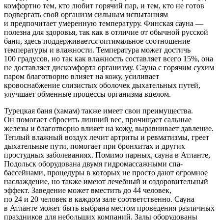
комфортно тем, кто любит горячий пар, и тем, кто не готов
подвергать свой организм сильным испытаниям
и предпочитает умеренную температуру. Финская сауна —
полезна для здоровья, так как в отличие от обычной русской
бани, здесь поддерживается оптимальное соотношение
температуры и влажности. Температура может достичь
100 градусов, но так как влажность составляет всего 15%, она
не доставляет дискомфорта организму. Сауна с горячим сухим
паром благотворно влияет на кожу, усиливает
кровоснабжение слизистых оболочек дыхательных путей,
улучшает обменные процессы организма вцелом.
Турецкая баня (хамам) также имеет свои преимущества.
Он помогает сбросить лишний вес, прочищает сальные
железы и благотворно влияет на кожу, выравнивает давление.
Теплый влажный воздух лечит артриты и ревматизмы, греет
дыхательные пути, помогает при бронхитах и других
простудных заболеваниях. Помимо парных, сауна в Атланте,
Подольск оборудована двумя гидромассажными спа-
бассейнами, процедуры в которых не просто дают огромное
наслаждение, но также имеют лечебный и оздоровительный
эффект. Заведение может вместить до 44 человек,
по 24 и 20 человек в каждом зале соответственно. Сауна
в Атланте может быть выбрана местом проведения различных
праздников для небольших компаний. Залы оборудованы