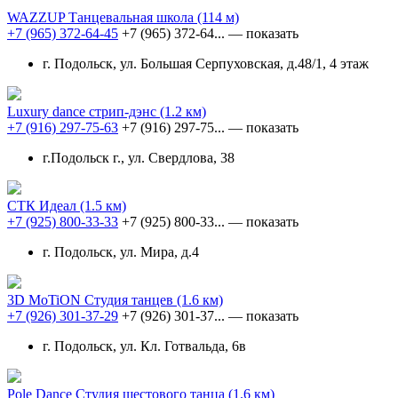
WAZZUP Танцевальная школа
(114 м)
+7 (965) 372-64-45
+7 (965) 372-64...
— показать
г. Подольск, ул. Большая Серпуховская, д.48/1, 4 этаж
Luxury dance стрип-дэнс
(1.2 км)
+7 (916) 297-75-63
+7 (916) 297-75...
— показать
г.Подольск г., ул. Свердлова, 38
СТК Идеал
(1.5 км)
+7 (925) 800-33-33
+7 (925) 800-33...
— показать
г. Подольск, ул. Мира, д.4
3D MoTiON Студия танцев
(1.6 км)
+7 (926) 301-37-29
+7 (926) 301-37...
— показать
г. Подольск, ул. Кл. Готвальда, 6в
Pole Dance Студия шестового танца
(1.6 км)