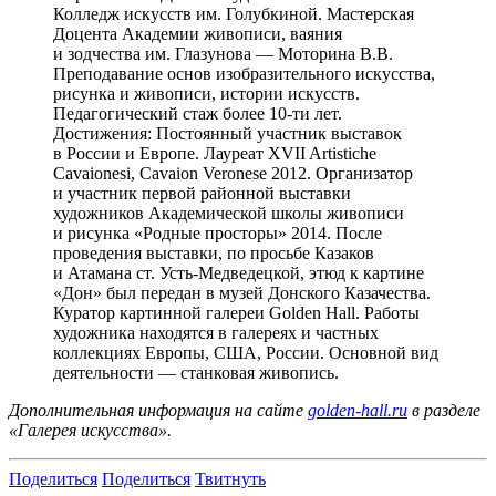
Колледж искусств им. Голубкиной. Мастерская
Доцента Академии живописи, ваяния
и зодчества им. Глазунова — Моторина В.В.
Преподавание основ изобразительного искусства,
рисунка и живописи, истории искусств.
Педагогический стаж более 10-ти лет.
Достижения: Постоянный участник выставок
в России и Европе. Лауреат XVII Artistiche
Cavaionesi, Cavaion Veronese 2012. Организатор
и участник первой районной выставки
художников Академической школы живописи
и рисунка «Родные просторы» 2014. После
проведения выставки, по просьбе Казаков
и Атамана ст. Усть-Медведецкой, этюд к картине
«Дон» был передан в музей Донского Казачества.
Куратор картинной галереи Golden Hall. Работы
художника находятся в галереях и частных
коллекциях Европы, США, России. Основной вид
деятельности — станковая живопись.
Дополнительная информация на сайте
golden-hall.ru
в разделе
«Галерея искусства».
Поделиться
Поделиться
Твитнуть