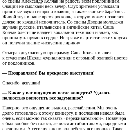
со сцены Александр Колчак на радость всем поклонницам.
Овации не смолкали весь вечер. Слух зрителей услаждали
приятные звуки гитары и клавиш, а также звонкие барабаны.
Живой звук в наше время роскошь, которую может позволить
далеко не каждый исполнитель. Со сцены Дворца молодежи
звучали русские, итальянские и английские хиты. Саша
Колчак блестяще владеет вокальной техникой и знает, как
проникнуть прямо в сердце. Не зря же в артистических кругах
он получил звание «искусник лирики».
Отыграв двухчасовую программу, Саша Колчак вышел
к студентам Школы журналистики с огромной охапкой цветов
от поклонников.
— Поздравляем! Вы прекрасно выступили!
Спасибо, девушки!
— Какие у вас ощущения после концерта? Удалось
полностью воплотить все задуманное?
Наверно, это ощущение выдоха, расслабления. Мы очень
долго готовились к этому концерту, и последняя неделя была
очень, если можно так сказать «переживательной». Позавчера
я был вообще без голоса, лечился антибиотиками, народными
средствами. А сегодня как по волшебству все прошло. Такое