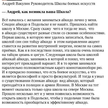
Андрей Вакулин
Руководитель Школы боевых искусств
— Андрей, как возникла ваша Школа?
Всё началось с желания заниматься айкидо лично у меня.
Секции айкидо в Подольске я не нашёл. Пришлось найти
школу в Москве. Сразу скажу ­ чего я тогда не знал, ­ что
в айкидо существуют разные стили со своими особенностями.
Первая школа, в которую мне удалось записаться, была
школой син син тойцу айкидо ­ в этом направлении акцент
ставится на развитии внутренней энергии, нежели на самих
приёмах. Как я в последствии понял, эта школа очень похожа
на тайцзи цюань и цигун. Следующая школа была школой
айкикай айкидо, занимаясь в которой я понял, что меня
интересует прикладной вариант. Я в то время занимался
параллельно полноконтактным каратэ ­коинотакинобори рю.
И я прекрасно понимал, что есть боевое искусство, а что
является философией и просто физкультурой. И тогда я узнал
о существовании ёсинкан айкидо ­ вид айкидо, который
преподаётся в полиции и армии Японии. В Москве на тот
момент оказалась только одна школа на севере Москвы.
Прошло несколько лет и у меня появилась возможность
открыть школу в Подольске, чтобы у подольчан тоже была
возможность приобщиться к эффективному айкидо.