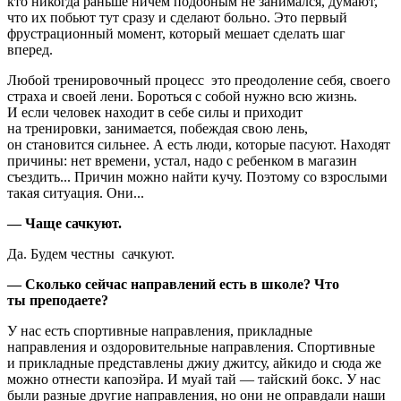
кто никогда раньше ничем подобным не занимался, думают,
что их побьют тут сразу и сделают больно. Это первый
фрустрационный момент, который мешает сделать шаг
вперед.
Любой тренировочный процесс ­ это преодоление себя, своего
страха и своей лени. Бороться с собой нужно всю жизнь.
И если человек находит в себе силы и приходит
на тренировки, занимается, побеждая свою лень,
он становится сильнее. А есть люди, которые пасуют. Находят
причины: нет времени, устал, надо с ребенком в магазин
съездить... Причин можно найти кучу. Поэтому со взрослыми
такая ситуация. Они...
— Чаще сачкуют.
Да. Будем честны ­ сачкуют.
— Сколько сейчас направлений есть в школе? Что
ты преподаете?
У нас есть спортивные направления, прикладные
направления и оздоровительные направления. Спортивные
и прикладные представлены джиу джитсу, айкидо и сюда же
можно отнести капоэйра. И муай тай — тайский бокс. У нас
были разные другие направления, но они не оправдали наши