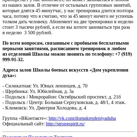
из наших залов. В отличие от остальных групповых занятий,
которые длятся 45 минут­час, у нас тренировка длится полтора
часа, потому что я считаю, что за 45 минут ничего не успеешь
толком дать человеку. Абонемент на две тренировки в неделю
стоит 3 тысячи рублей, а если вы хотите заниматься три раза
в неделю ­ 3 500 рублей.
По всем вопросам, связанным с пробными бесплатными
первыми занятиями, расписанием тренировок в любом
из отделений Школы можно звонить по телефону: +7 (919)
999-91-32.
Адреса залов Школы боевых искусств «Дом укрепления
духа»:
-­ Силикатная: Ул. Юных ленинцев, д. 70
-­ Щербинка: Ул. Юбилейная, д. 3а
-­ Подольск / Микрорайон: Октябрьский проспект, д. 21б
-­ Подольск / Центр: Большая Серпуховская, д. 48/1, 4 этаж.
-­ Климовск: Ул. Дмитрия Холодова, д. 4
Группа «ВКонтакте»:
http://vk.com/domukrepleniyaduha
Официальный сайт:
http://strongspirit.ru/