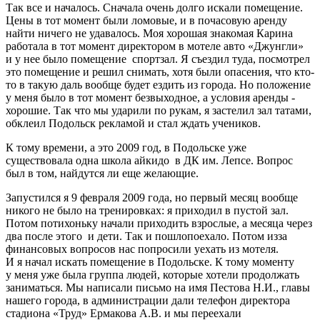
Так все и началось. Сначала очень долго искали помещение.
Цены в тот момент были ломовые, и в почасовую аренду
найти ничего не удавалось. Моя хорошая знакомая Карина
работала в тот момент директором в мотеле авто «Джунгли»
и у нее было помещение ­ спорт­зал. Я съездил туда, посмотрел
это помещение и решил снимать, хотя были опасения, что кто­
то в такую даль вообще будет ездить из города. Но положение
у меня было в тот момент безвыходное, а условия аренды ­
хорошие. Так что мы ударили по рукам, я застелил зал татами,
обклеил Подольск рекламой и стал ждать учеников.
К тому времени, а это 2009 год, в Подольске уже
существовала одна школа айкидо ­ в ДК им. Лепсе. Вопрос
был в том, найдутся ли еще желающие.
Запустился я 9 февраля 2009 года, но первый месяц вообще
никого не было на тренировках: я приходил в пустой зал.
Потом потихоньку начали приходить взрослые, а месяца через
два после этого ­ и дети. Так и пошло­поехало. Потом из­за
финансовых вопросов нас попросили уехать из мотеля.
И я начал искать помещение в Подольске. К тому моменту
у меня уже была группа людей, которые хотели продолжать
заниматься. Мы написали письмо на имя Пестова Н.И., главы
нашего города, в администрации дали телефон директора
стадиона «Труд» Ермакова А.В. и мы переехали