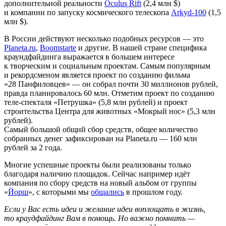
дополнительной реальности
Oculus Rift
(2,4 млн $)
и компании по запуску космического телескопа
Arkyd-100
(1,5
млн $).
В России действуют несколько подобных ресурсов — это
Planeta.ru
,
Boomstarte
и другие. В нашей стране специфика
краундфайдинга выражается в большем интересе
к творческим и социальным проектам. Самым популярным
и рекордсменом является проект по созданию фильма
«28 Панфиловцев» — он собрал почти 30 миллионов рублей,
правда планировалось 60 млн. Отметим проект по созданию
теле-спекталя «Петрушка» (5,8 млн рублей) и проект
строительства Центра для животных «Мокрый нос» (5,3 млн
рублей).
Самый большой общий сбор средств, общее количество
собранных денег зафиксирован на Planeta.ru — 160 млн
рублей за 2 года.
Многие успешные проекты были реализованы только
благодаря наличию площадок. Сейчас например идёт
компания по сбору средств на новый альбом от группы
«
Йорш
», с которыми мы
общались
в прошлом году.
Если у Вас есть идеи и желание идеи воплощать в жизнь,
то краудфайдинг Вам в помощь. Но важно помнить —