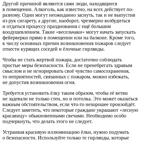
Другой причиной являются сами люди, находящиеся
в помещении. Алкоголь, как известно, на всех действует по-
разному. Одни могут неожиданно заснуть, так и не выпустив
из рук сигарету, а другие, наоборот, чрезмерно возбудиться
и отдаться процессу празднования с ещё большим
воодушевлением. Такие «весельчаки» могут начать запускать
фейерверки прямо в помещении или на балконе. Кроме того,
к числу основных причин возникновения пожаров следует
отнести курящих соседей и ёлочные гирлянды.
Чтобы не стать жертвой пожара, достаточно соблюдать
простые меры безопасности. Если не пренебрегать здравым
смыслом и не игнорировать своё чувство самосохранения,
то неприятностей, связанных с пожаром, можно избежать,
не допустив возникновения огня.
Требуется установить ёлку таким образом, чтобы её ветви
не задевали не только стен, но и потолка. Это может оказаться
важным обстоятельством, если что-то нехорошее произойдёт.
Следует заметить, что некоторые граждане украшают «лесную
красавицу» обыкновенными свечами. Необходимо особо
подчеркнуть, что делать этого не следует.
Устраивая красивую иллюминацию ёлки, нужно подумать
о безопасности. Используйте только те гирлянды, которые