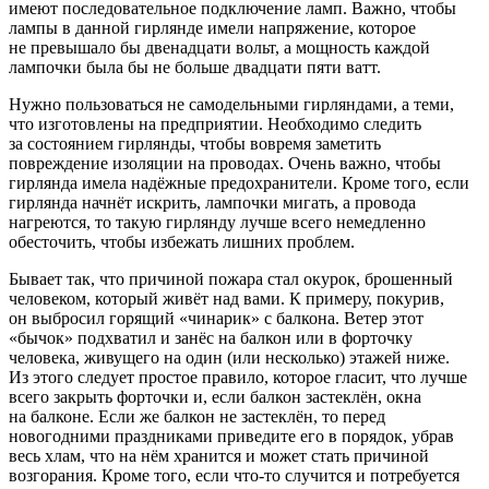
имеют последовательное подключение ламп. Важно, чтобы
лампы в данной гирлянде имели напряжение, которое
не превышало бы двенадцати вольт, а мощность каждой
лампочки была бы не больше двадцати пяти ватт.
Нужно пользоваться не самодельными гирляндами, а теми,
что изготовлены на предприятии. Необходимо следить
за состоянием гирлянды, чтобы вовремя заметить
повреждение изоляции на проводах. Очень важно, чтобы
гирлянда имела надёжные предохранители. Кроме того, если
гирлянда начнёт искрить, лампочки мигать, а провода
нагреются, то такую гирлянду лучше всего немедленно
обесточить, чтобы избежать лишних проблем.
Бывает так, что причиной пожара стал окурок, брошенный
человеком, который живёт над вами. К примеру, покурив,
он выбросил горящий «чинарик» с балкона. Ветер этот
«бычок» подхватил и занёс на балкон или в форточку
человека, живущего на один (или несколько) этажей ниже.
Из этого следует простое правило, которое гласит, что лучше
всего закрыть форточки и, если балкон застеклён, окна
на балконе. Если же балкон не застеклён, то перед
новогодними праздниками приведите его в порядок, убрав
весь хлам, что на нём хранится и может стать причиной
возгорания. Кроме того, если что-то случится и потребуется