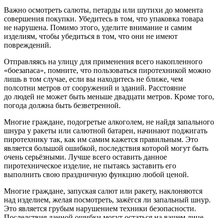
Важно осмотреть салюты, петарды или шутихи до момента
совершения покупки. Убедитесь в том, что упаковка товара
не нарушена. Помимо этого, уделите внимание и самим
изделиям, чтобы убедиться в том, что они не имеют
повреждений.
Отправляясь на улицу для применения всего накопленного
«боезапаса», помните, что пользоваться пиротехникой можно
лишь в том случае, если вы находитесь не ближе, чем
полсотни метров от сооружений и зданий. Расстояние
до людей не может быть меньше двадцати метров. Кроме того,
погода должна быть безветренной.
Многие граждане, подогретые алкоголем, не найдя запального
шнура у ракеты или салютной батареи, начинают поджигать
пиротехнику так, как им самим кажется правильным. Это
является большой ошибкой, последствия которой могут быть
очень серьёзными. Лучше всего оставить данное
пиротехническое изделие, не пытаясь заставить его
выполнить свою праздничную функцию любой ценой.
Многие граждане, запуская салют или ракету, наклоняются
над изделием, желая посмотреть, зажёгся ли запальный шнур.
Это является грубым нарушением техники безопасности.
Последствия данной ошибки могут остаться на вашем лице