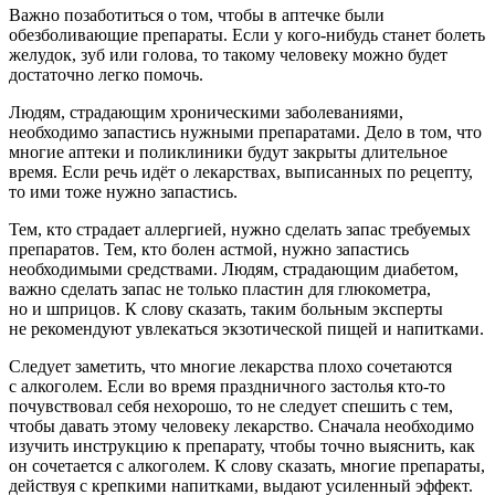
Важно позаботиться о том, чтобы в аптечке были
обезболивающие препараты. Если у кого-нибудь станет болеть
желудок, зуб или голова, то такому человеку можно будет
достаточно легко помочь.
Людям, страдающим хроническими заболеваниями,
необходимо запастись нужными препаратами. Дело в том, что
многие аптеки и поликлиники будут закрыты длительное
время. Если речь идёт о лекарствах, выписанных по рецепту,
то ими тоже нужно запастись.
Тем, кто страдает аллергией, нужно сделать запас требуемых
препаратов. Тем, кто болен астмой, нужно запастись
необходимыми средствами. Людям, страдающим диабетом,
важно сделать запас не только пластин для глюкометра,
но и шприцов. К слову сказать, таким больным эксперты
не рекомендуют увлекаться экзотической пищей и напитками.
Следует заметить, что многие лекарства плохо сочетаются
с алкоголем. Если во время праздничного застолья кто-то
почувствовал себя нехорошо, то не следует спешить с тем,
чтобы давать этому человеку лекарство. Сначала необходимо
изучить инструкцию к препарату, чтобы точно выяснить, как
он сочетается с алкоголем. К слову сказать, многие препараты,
действуя с крепкими напитками, выдают усиленный эффект.