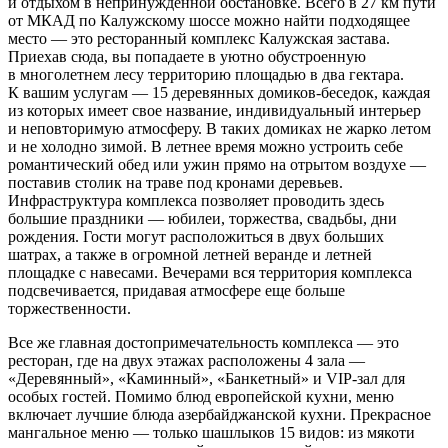
и отдыхом в непринужденной обстановке. Всего в 27 км пути
от МКАД по Калужскому шоссе можно найти подходящее
место — это ресторанный комплекс Калужская застава.
Приехав сюда, вы попадаете в уютно обустроенную
в многолетнем лесу территорию площадью в два гектара.
К вашим услугам — 15 деревянных домиков-беседок, каждая
из которых имеет свое название, индивидуальный интерьер
и неповторимую атмосферу. В таких домиках не жарко летом
и не холодно зимой. В летнее время можно устроить себе
романтический обед или ужин прямо на отрытом воздухе —
поставив столик на траве под кронами деревьев.
Инфраструктура комплекса позволяет проводить здесь
большие праздники — юбилеи, торжества, свадьбы, дни
рождения. Гости могут расположиться в двух больших
шатрах, а также в огромной летней веранде и летней
площадке с навесами. Вечерами вся территория комплекса
подсвечивается, придавая атмосфере еще больше
торжественности.
Все же главная достопримечательность комплекса — это
ресторан, где на двух этажах расположены 4 зала —
«Деревянный», «Каминный», «Банкетный» и VIP-зал для
особых гостей. Помимо блюд европейской кухни, меню
включает лучшие блюда азербайджанской кухни. Прекрасное
мангальное меню — только шашлыков 15 видов: из мякоти