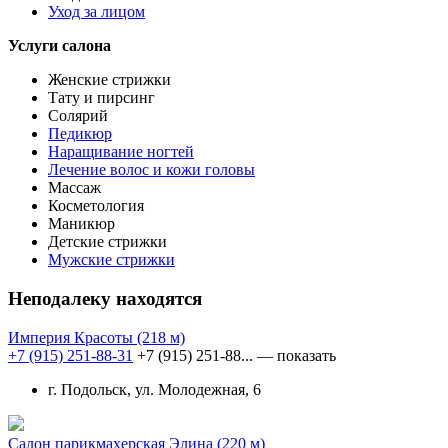
Уход за лицом
Услуги салона
Женские стрижки
Тату и пирсинг
Солярий
Педикюр
Наращивание ногтей
Лечение волос и кожи головы
Массаж
Косметология
Маникюр
Детские стрижки
Мужские стрижки
Неподалеку находятся
Империя Красоты
(218 м)
+7 (915) 251-88-31
+7 (915) 251-88...
— показать
г. Подольск, ул. Молодежная, 6
Салон парикмахерская Элина
(220 м)