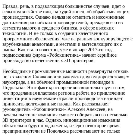
Правда, речь, в подавляющем большинстве случаев, идет о
сельском хозяйстве или, на худой конец, об обрабатывающих
производствах. Однако нельзя не отметить и несомненные
достижения российских производителей, прежде всего из
сегмента малого и среднего бизнеса, в сфере высоких
технологий. И не только в создании качественного
программного обеспечения, уже на равных конкурирующего с
зарубежными аналогами, а местами и вытесняющего их с
рынка. Как стало известно, уже в январе 2017-го года
подмосковная фирма «Робокинетика» начнет серийное
производство отечественных 3D принтеров.
Необходимые промышленные мощности развернуты отнюдь
не в хваленом Сколково или каком-то другом дорогостоящем
наукограде, а на обычной промышленной площадке в
Подольске. Этот факт красноречиво свидетельствует о том,
что проделанная властями региона работа по привлечению
инвестиций в наукоемкие отрасли производства начинает
приносить долгожданные плоды. Как рассказывает
руководитель «Робокинетики» Алексей Алексеев, на
начальном этапе компания сможет собирать всего несколько
3D принтеров в час. Однако, инновационные изыскания
обязательно будут продолжены, и через некоторое время
предприниматели из Подольска рассчитывают не только