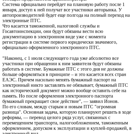
Система официально перейдет на плановую работу после 1
января, доступ к ней получат все участники авторынка. У
автопроизводителей будет еще полгода на полный переход на
электронные ПТС.
Что касается таможенной, налоговой службы и
Госавтоинспекции, они будут обязаны вести всю
документацию в электронном виде уже с момента
регистрации в системе первого юридически значимого,
официально оформленного электронного ПТС.
"Наконец, с 1 июля следующего года уже абсолютно все
участники при обращении к ним заявителя будут обязаны
работать в системе. Бумажные ПТС с этого дня не должны
больше оформляться в принципе – и это касается всех стран
ЕАЭС. Причем насильно менять бумажный паспорт на
электронный никто заставлять не обязывает, бумажный ПТС
как исторический документ можно вообще оставить себе на
память. Но после оформления электронного паспорта
бумажный прекращает свое действие", — заявил Ионов.
По его словам, между старым и новым ПТС "огромная
разница". Основная задача, которую планируют решить в ходе
реформы, — перевод целого ряда услуг, связанных с
перемещением транспорта, налогообложением, таможенным
оформлением, допуском к эксплуатации и куплей-продажей, в
электронный вид.