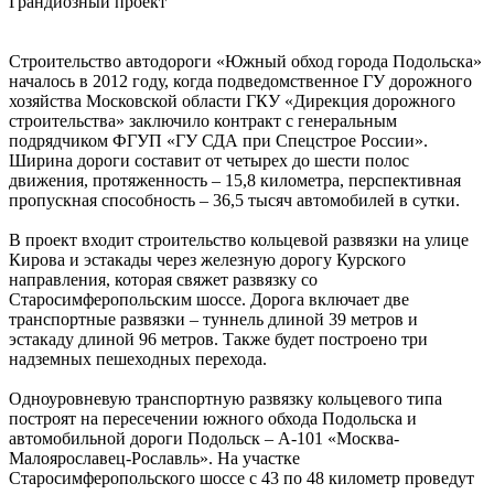
Грандиозный проект
Строительство автодороги «Южный обход города Подольска»
началось в 2012 году, когда подведомственное ГУ дорожного
хозяйства Московской области ГКУ «Дирекция дорожного
строительства» заключило контракт с генеральным
подрядчиком ФГУП «ГУ СДА при Спецстрое России».
Ширина дороги составит от четырех до шести полос
движения, протяженность – 15,8 километра, перспективная
пропускная способность – 36,5 тысяч автомобилей в сутки.
В проект входит строительство кольцевой развязки на улице
Кирова и эстакады через железную дорогу Курского
направления, которая свяжет развязку со
Старосимферопольским шоссе. Дорога включает две
транспортные развязки – туннель длиной 39 метров и
эстакаду длиной 96 метров. Также будет построено три
надземных пешеходных перехода.
Одноуровневую транспортную развязку кольцевого типа
построят на пересечении южного обхода Подольска и
автомобильной дороги Подольск – А-101 «Москва-
Малоярославец-Рославль». На участке
Старосимферопольского шоссе с 43 по 48 километр проведут