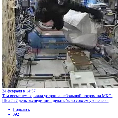
24 февраля в 14:57
Тем временем горилла устроила небольшой погром на МКС.
Шел 527 день экспедиции - делать было совсем уж нечего.
Подольск
392