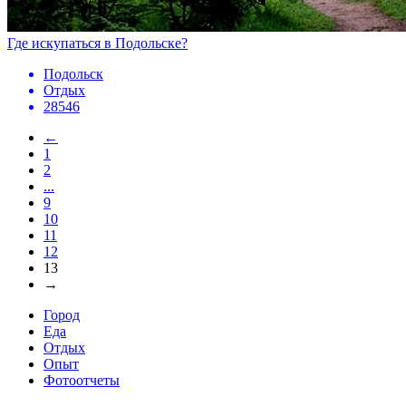
Где искупаться в Подольске?
Подольск
Отдых
28546
←
1
2
...
9
10
11
12
13
→
Город
Еда
Отдых
Опыт
Фотоотчеты