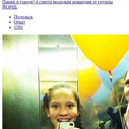
Панки в городе! 4 совета молодым командам от группы
ЙОРШ.
Подольск
Опыт
1591