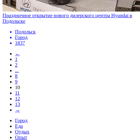
Праздничное открытие нового дилерского центра Hyundai в
Подольске
Подольск
Город
1837
←
1
2
...
8
9
10
11
12
13
→
Город
Еда
Отдых
Опыт