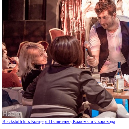
Blackstuffclub: Концерт Пышненко, Кожомы и Скорохода