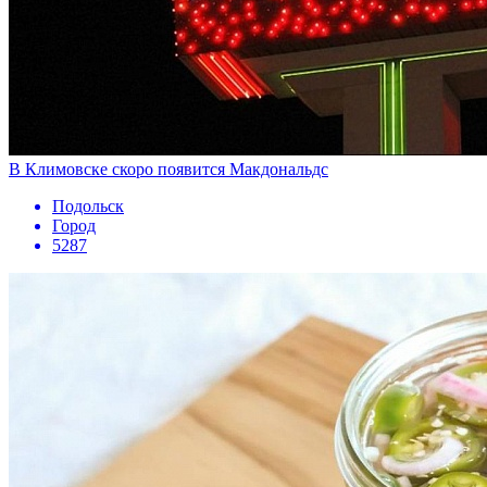
В Климовске скоро появится Макдональдс
Подольск
Город
5287