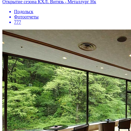
Открытие сезона КХЛ. Витязь - Металлург Нк
Подольск
Фотоотчеты
777