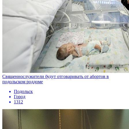
Священнослужители будут отговаривать от абортов в
подольском роддоме
Подольск
Город
1312