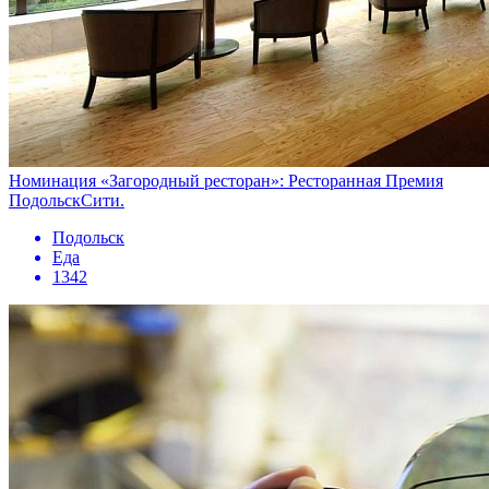
Номинация «Загородный ресторан»: Ресторанная Премия
ПодольскСити.
Подольск
Еда
1342