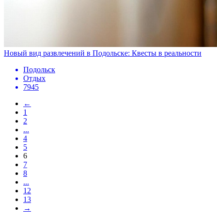
Новый вид развлечений в Подольске: Квесты в реальности
Подольск
Отдых
7945
←
1
2
...
4
5
6
7
8
...
12
13
→