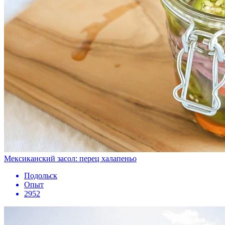
Мексиканский засол: перец халапеньо
Подольск
Опыт
2952