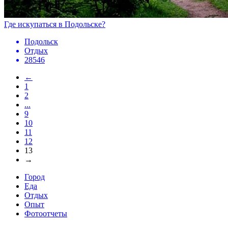
Где искупаться в Подольске?
Подольск
Отдых
28546
←
1
2
...
9
10
11
12
13
→
Город
Еда
Отдых
Опыт
Фотоотчеты