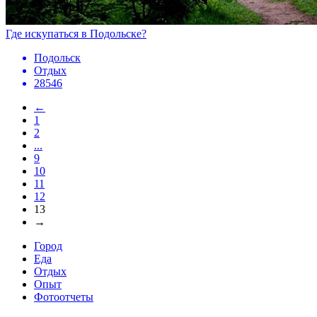
Где искупаться в Подольске?
Подольск
Отдых
28546
←
1
2
...
9
10
11
12
13
→
Город
Еда
Отдых
Опыт
Фотоотчеты