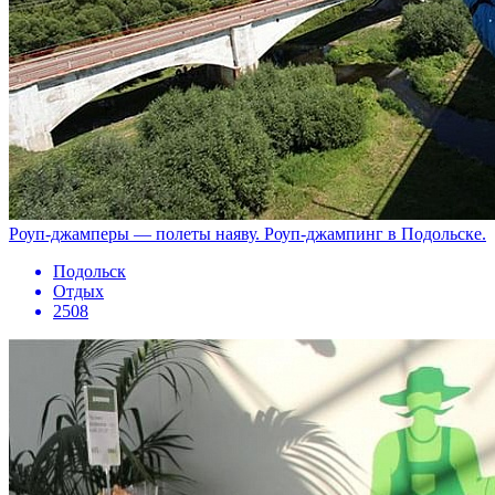
Роуп-джамперы — полеты наяву. Роуп-джампинг в Подольске.
Подольск
Отдых
2508